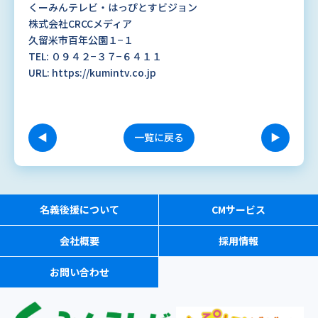
くーみんテレビ・はっぴとすビジョン
株式会社
CRCC
メディア
久留米市百年公園１
−
１
TEL:
０９４２
−
３７
−
６４１１
URL: https://kumintv.co.jp
◀
一覧に戻る
▶
名義後援について
CMサービス
会社概要
採用情報
お問い合わせ